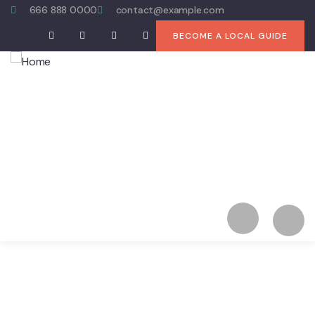
666 888 0000
contact@example.com
BECOME A LOCAL GUIDE
Inicio
Excursiones
Alquiler de Yates
Portafolio
Blog
Contacto