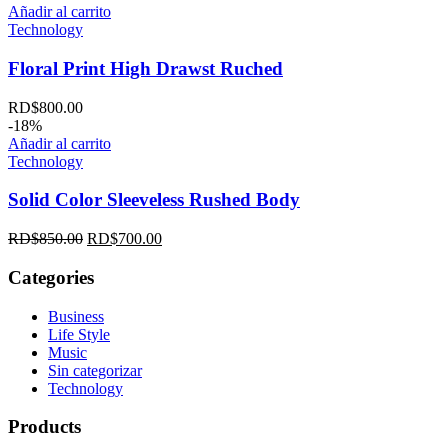
Añadir al carrito
Technology
Floral Print High Drawst Ruched
RD$
800.00
-18%
Añadir al carrito
Technology
Solid Color Sleeveless Rushed Body
RD$
850.00
RD$
700.00
Categories
Business
Life Style
Music
Sin categorizar
Technology
Products