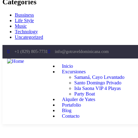
Categories
Bussiness
Life Style
Music
Technology
Uncategorized
+1 (829) 805‑7731
info@gotraveldominicana.com
Inicio
Excursiones
Samaná, Cayo Levantado
Santo Domingo Privado
Isla Saona VIP 4 Playas
Party Boat
Alquiler de Yates
Portafolio
Blog
Contacto