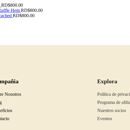
RD$
800.00
 Ruffle Hem
RD$
800.00
Ruched
RD$
800.00
mpañia
Explora
re Nosotros
Política de privac
g
Programa de afili
eficios
Nuestros socios
tacto
Eventos