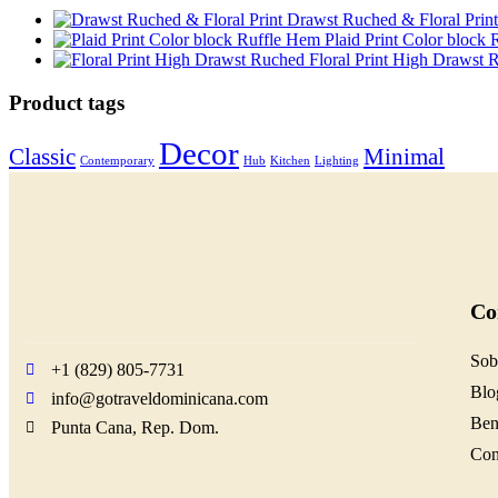
Drawst Ruched & Floral Print
Plaid Print Color block
Floral Print High Drawst 
Product tags
Decor
Classic
Minimal
Contemporary
Hub
Kitchen
Lighting
Co
Sob
+1 (829) 805-7731
Blo
info@gotraveldominicana.com
Ben
Punta Cana, Rep. Dom.
Con